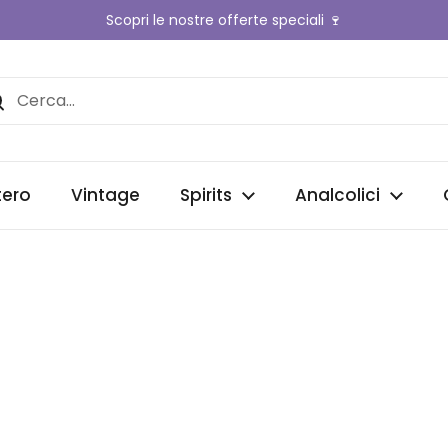
Scopri le nostre offerte speciali 🍷
nte
tero
Vintage
Spirits
Analcolici