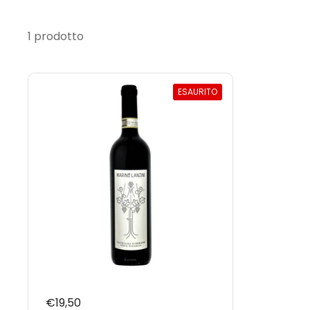
1 prodotto
ESAURITO
Prezzo di listino
€19,50