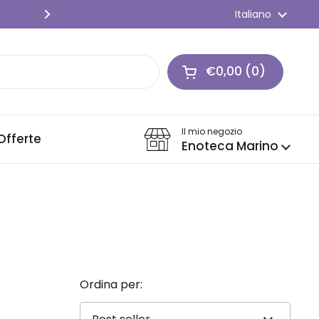
SPEDIZIONE GRATIS 🍇 Per ordini o
Lingua
Italiano
Successivo
€0,00
0
Apri carrello
Carrello Totale:
prodotti nel carrel
Il mio negozio
Offerte
Enoteca Marino
Ordina per: