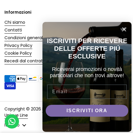
Informazioni
Chi siamo
Contatti
Condizioni generali
ISCRIVITI PER RICEVERE
Privacy Policy
DELLE OFFERTE PIÚ
Cookie Policy
ESCLUSIVE
Recedi dal contratto
Riceverai promozioni o novità
particolari che non trovi altrove!
Email
Copyright © 2026
Enoteca Marino
.
Sito creato con 🖤 da
ISCRIVITI ORA
Unique Line
Lingua
Italiano