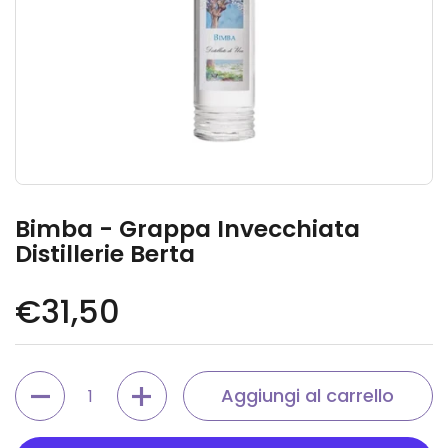
Bimba - Grappa Invecchiata
Distillerie Berta
Prezzo di listino
€31,50
Quantità
Aggiungi al carrello