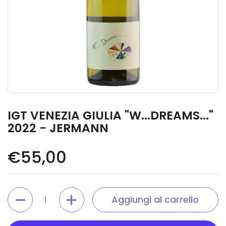
IGT VENEZIA GIULIA "W...DREAMS..."
2022 - JERMANN
Prezzo di listino
€55,00
Quantità
Aggiungi al carrello