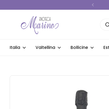
Passa ai contenuti
Precede
Italia
Valtellina
Bollicine
Es