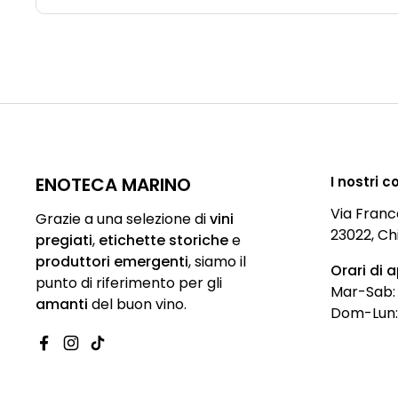
ENOTECA MARINO
I nostri c
Via Franc
Grazie a una selezione di
vini
23022, Ch
pregiati
,
etichette storiche
e
produttori emergenti
,
siamo
il
Orari di 
punto di riferimento per gli
Mar-Sab: 9
amanti
del buon vino.
Dom-Lun:
Facebook
Instagram
TikTok