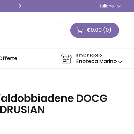
SPEDIZIONE GRATIS 🍇 Per ordini o
Lingua
Italiano
Successivo
€0,00
0
Apri carrello
Carrello Totale:
prodotti nel carrel
Il mio negozio
Offerte
Enoteca Marino
Valdobbiadene DOCG
- DRUSIAN
stino