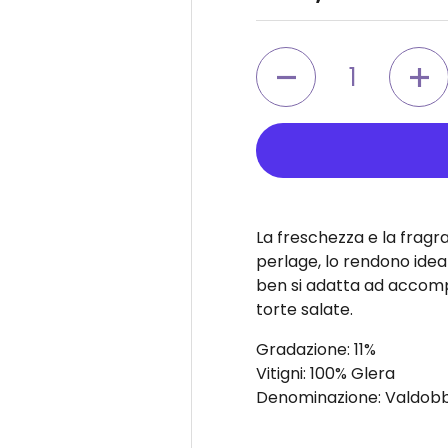
Quantità
La freschezza e la fragra
perlage, lo rendono ideal
ben si adatta ad accomp
torte salate.
Gradazione
: 11%
Vitigni
: 100% Glera
Denominazione
: Valdo