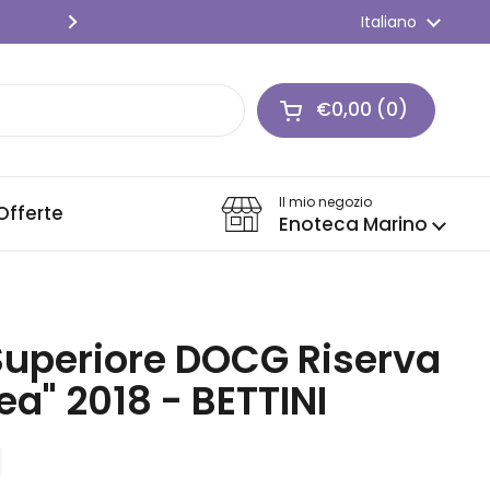
SPEDIZIONE GRATIS 🍇 Per ordini o
Lingua
Italiano
Successivo
€0,00
0
Apri carrello
Carrello Totale:
prodotti nel carrel
Il mio negozio
Offerte
Enoteca Marino
 Superiore DOCG Riserva
ea" 2018 - BETTINI