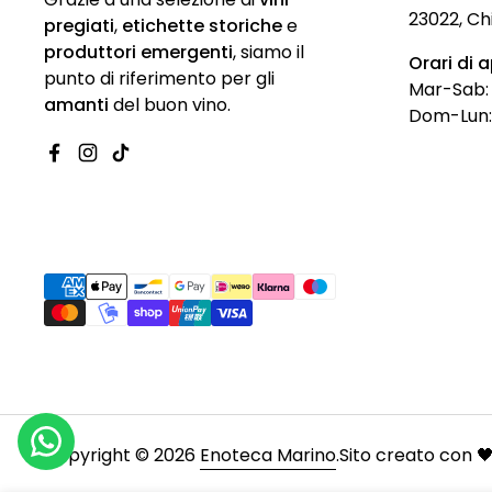
23022, Ch
pregiati
,
etichette storiche
e
produttori emergenti
,
siamo
il
Orari di 
punto di riferimento per gli
Mar-Sab: 9
amanti
del buon vino.
Dom-Lun:
Facebook
Instagram
TikTok
Copyright © 2026
Enoteca Marino
.
Sito creato con 