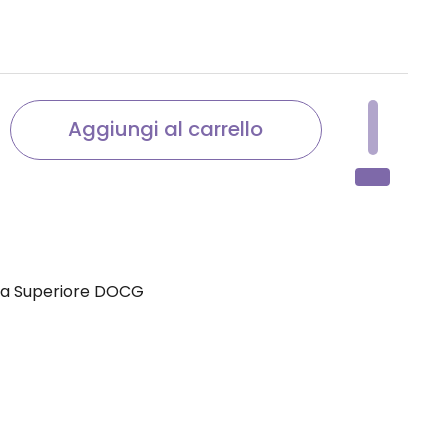
stino
Aggiungi al carrello
lina Superiore DOCG