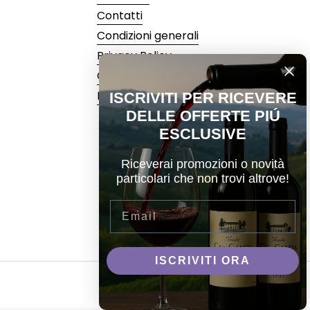
Contatti
Condizioni generali
Privacy Policy
Cookie Policy
Recedi dal contratto
ISCRIVITI PER RICEVERE
DELLE OFFERTE PIÚ
ESCLUSIVE
Riceverai promozioni o novità
particolari che non trovi altrove!
Email
ISCRIVITI ORA
Lingua
Italiano