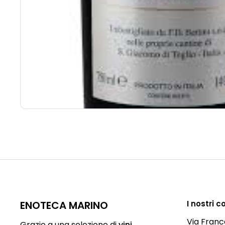
ENOTECA MARINO
I nostri c
Via Franc
Grazie a una selezione di
vini