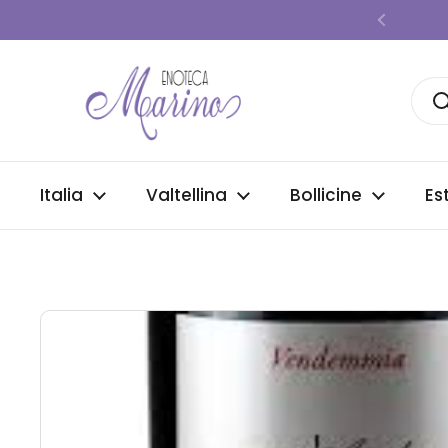
Passa ai contenuti
Precede
Italia
Valtellina
Bollicine
Es