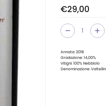
Prezzo di li
€29,00
Quantità
Annata
: 2018
Gradazione
: 14,00%
Vitigni
: 100% Nebbiolo
Denominazione
: Valtel