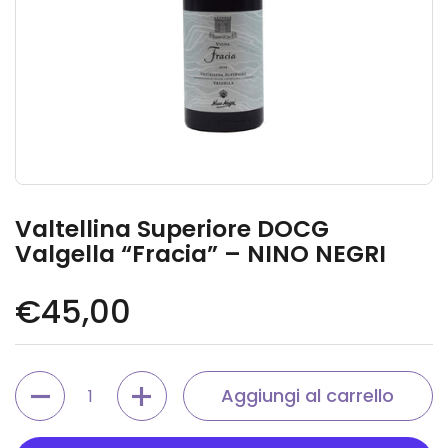
Valtellina Superiore DOCG
Valgella “Fracia” – NINO NEGRI
Prezzo di listino
€45,00
Quantità
Aggiungi al carrello