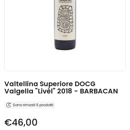
Valtellina Superiore DOCG
Valgella "Livèl" 2018 - BARBACAN
Sono rimasti 5 prodotti
Prezzo di listino
€46,00