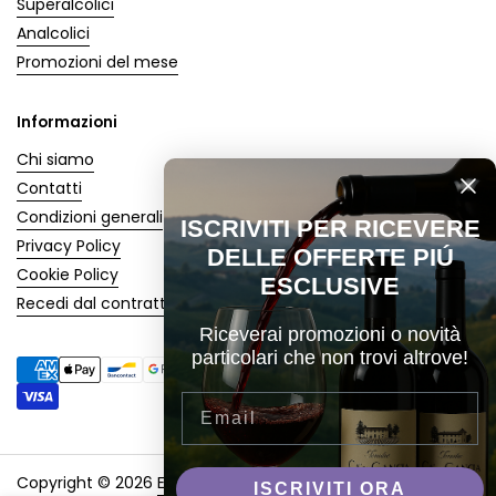
Superalcolici
Analcolici
Promozioni del mese
Informazioni
Chi siamo
Contatti
Condizioni generali
ISCRIVITI PER RICEVERE
Privacy Policy
DELLE OFFERTE PIÚ
Cookie Policy
ESCLUSIVE
Recedi dal contratto
Riceverai promozioni o novità
particolari che non trovi altrove!
Email
Copyright © 2026
Enoteca Marino
.
Sito creato con 🖤 da
ISCRIVITI ORA