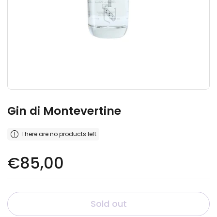
Gin di Montevertine
There are no products left
Regular price
€85,00
Sold out